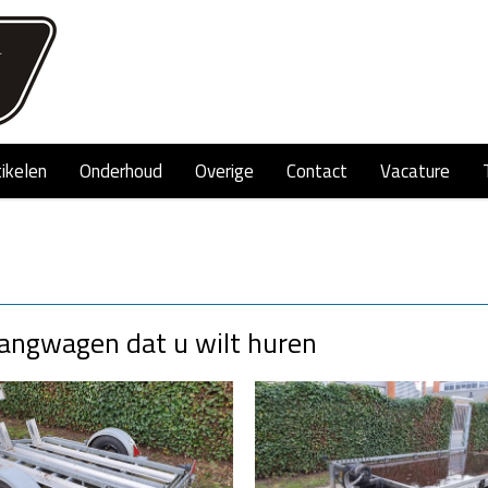
tikelen
Onderhoud
Overige
Contact
Vacature
hangwagen dat u wilt huren