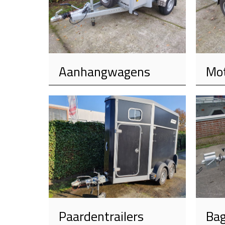
Aanhangwagens
Mot
Paardentrailers
Ba