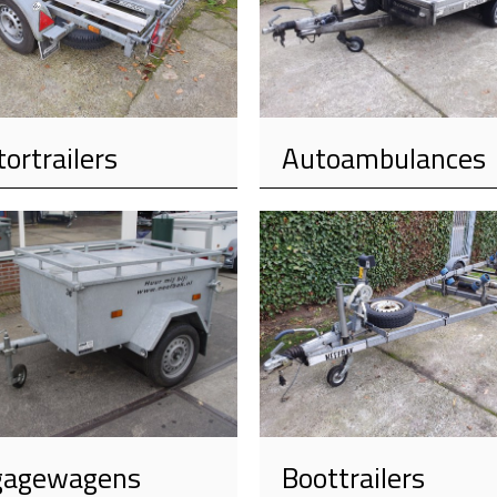
ortrailers
Autoambulances
gagewagens
Boottrailers