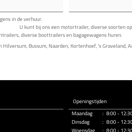
im aanbod aan aanhangwag
iler, diverse soorten open- of geslot
railers, diverse boottrailers en bagagewagens huren.
an Hilversum, Bussum, Naarden, Kortenhoef, 's Graveland, 
Openingstijden
Maandag
:
8:00 - 12:3
Dinsdag
:
8:00 - 12:3
Woensdag
:
8:00 - 12:3