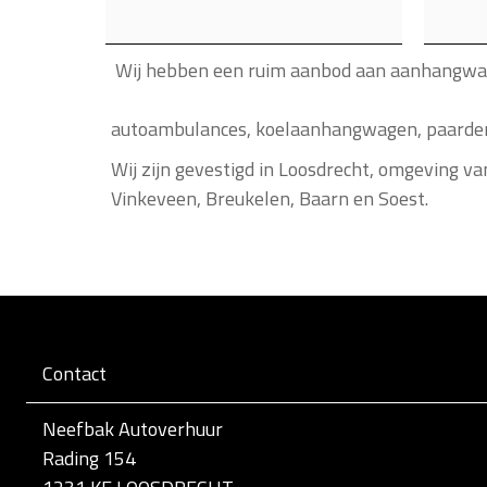
Wij hebben een ru
U kunt bij ons een motortra
autoambulances, koelaanhangwagen, paardent
Wij zijn gevestigd in Loosdrecht, omgeving v
Vinkeveen, Breukelen, Baarn en Soest.
Contact
Neefbak Autoverhuur
Rading 154