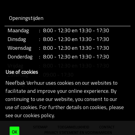
Openingstijden
Maandag
:
8:00 - 12:30 en 13:30 - 17:30
Dinsdag
:
8:00 - 12:30 en 13:30 - 17:30
Woensdag
:
8:00 - 12:30 en 13:30 - 17:30
Donderdag
:
8:00 - 12:30 en 13:30 - 17:30
Vrijdag
:
8:00 - 12:30 en 13:30 - 17:30
Use of cookies
Zaterdag
:
09:00 - 17:30
Neefbak Verhuur uses cookies on our websites to
Zondag
:
retour half uurtje 20:00 - 20:30
facilitate and improve your online experience. By
continuing to use our website, you consent to our
use of cookies. For further details on cookies, please
see our cookies policy.
SITEMAP
TOEGANKELIJKHEID
CONTACT
OK
PRIVACY STATEMENT EN VOORWAARDEN