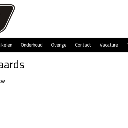
tikelen
Onderhoud
Overige
Contact
Vacature
aards
btw