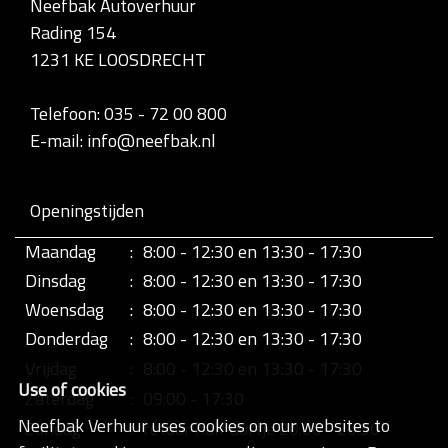
Neefbak Autoverhuur
l
Rading 154
e
d
1231 KE LOOSDRECHT
i
g
e
Telefoon: 035 - 72 00 800
w
E-mail: info@neefbak.nl
e
e
r
g
Openingstijden
a
v
Maandag
:
8:00 - 12:30 en 13:30 - 17:30
e
v
Dinsdag
:
8:00 - 12:30 en 13:30 - 17:30
a
n
Woensdag
:
8:00 - 12:30 en 13:30 - 17:30
d
Donderdag
:
8:00 - 12:30 en 13:30 - 17:30
e
a
Vrijdag
:
8:00 - 12:30 en 13:30 - 17:30
f
Use of cookies
b
Zaterdag
:
09:00 - 17:30
e
Neefbak Verhuur uses cookies on our websites to
Zondag
:
retour half uurtje 20:00 - 20:30
e
l