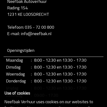
Neefbak Autoverhuur
l
Rading 154
e
d
1231 KE LOOSDRECHT
i
g
e
Telefoon: 035 - 72 00 800
w
E-mail: info@neefbak.nl
e
e
r
g
Openingstijden
a
v
Maandag
:
8:00 - 12:30 en 13:30 - 17:30
e
v
Dinsdag
:
8:00 - 12:30 en 13:30 - 17:30
a
n
Woensdag
:
8:00 - 12:30 en 13:30 - 17:30
d
Donderdag
:
8:00 - 12:30 en 13:30 - 17:30
e
a
Vrijdag
:
8:00 - 12:30 en 13:30 - 17:30
f
Use of cookies
b
Zaterdag
:
09:00 - 17:30
e
Neefbak Verhuur uses cookies on our websites to
Zondag
:
retour half uurtje 20:00 - 20:30
e
l