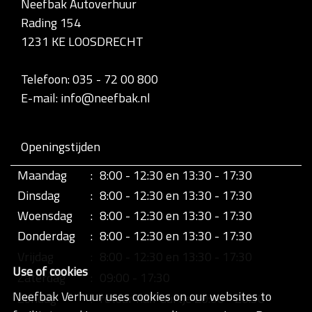
Neefbak Autoverhuur
l
Rading 154
e
d
1231 KE LOOSDRECHT
i
g
e
Telefoon: 035 - 72 00 800
w
E-mail: info@neefbak.nl
e
e
r
g
Openingstijden
a
v
Maandag
:
8:00 - 12:30 en 13:30 - 17:30
e
v
Dinsdag
:
8:00 - 12:30 en 13:30 - 17:30
a
n
Woensdag
:
8:00 - 12:30 en 13:30 - 17:30
d
Donderdag
:
8:00 - 12:30 en 13:30 - 17:30
e
a
Vrijdag
:
8:00 - 12:30 en 13:30 - 17:30
f
Use of cookies
b
Zaterdag
:
09:00 - 17:30
e
Neefbak Verhuur uses cookies on our websites to
Zondag
:
retour half uurtje 20:00 - 20:30
e
l