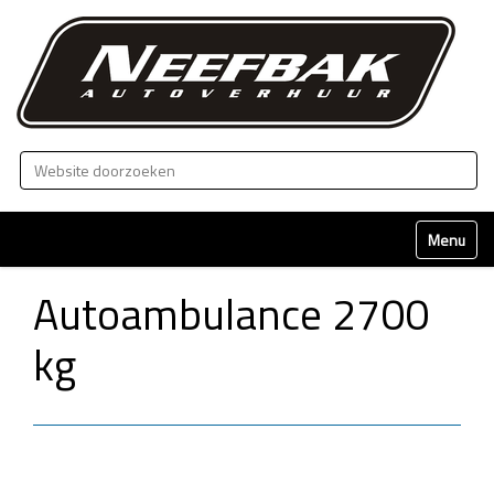
Zoek
Geavanceerd zoeken...
Klap naviga
Autoambulance 2700
kg