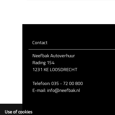
l
i
k
v
o
o
r
d
e
Contact
v
o
l
Neefbak Autoverhuur
l
e
Rading 154
d
1231 KE LOOSDRECHT
i
g
e
Telefoon: 035 - 72 00 800
w
e
E-mail: info@neefbak.nl
e
r
g
a
Use of cookies
v