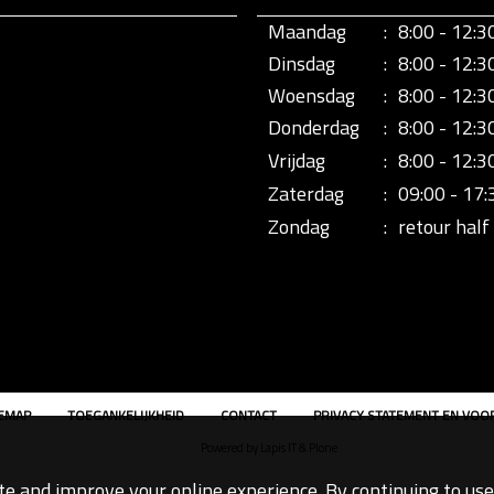
Maandag
:
8:00 - 12:3
Dinsdag
:
8:00 - 12:3
Woensdag
:
8:00 - 12:3
Donderdag
:
8:00 - 12:3
Vrijdag
:
8:00 - 12:3
Zaterdag
:
09:00 - 17:
Zondag
:
retour half 
TEMAP
TOEGANKELIJKHEID
CONTACT
PRIVACY STATEMENT EN VO
Powered by Lapis IT & Plone
te and improve your online experience. By continuing to use 